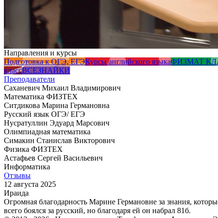
Направления и курсы
Подготовка к ОГЭ, ЕГЭ
Курсы английского языка
ФИЗМАТ КЛА
класс
ВСЕЗНАЙКИ
Преподаватели
Саханевич Михаил Владимирович
Математика ФИЗТЕХ
Ситдикова Марина Германовна
Русский язык ОГЭ/ ЕГЭ
Нусратуллин Эдуард Марсович
Олимпиадная математика
Симакин Станислав Викторович
Физика ФИЗТЕХ
Астафьев Сергей Васильевич
Информатика
Отзывы
12 августа 2025
Ираида
Огромная благодарность Марине Германовне за знания, которы
всего боялся за русский, но благодаря ей он набрал 81б.