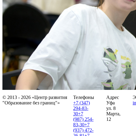
© 2013 - 2026 «Центр развития
Телефоны
Адрес
Э
"Образование без границ"»
+7 (347)
Уфа
i
294-83-
ул. 8
30
+7
Марта,
(987) 254-
12
83-30
+7
(937) 472-
26-81
+7